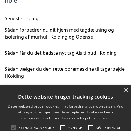
nøje.
Seneste indlæg
Sådan forbedrer du dit hjem med tagdækning og
isolering af murhul i Kolding og Odense
Sådan får du det bedste nyt tag Als tilbud i Kolding
Sådan vælger du den rette boremaskine til tagarbejde
i Kolding
×
De mest anbefalede tagfirmaer i Kolding – her er, hvad
Dette website bruger tracking cookies
du skal kigge efter
Dette websted bruger cookies til at forbedre brugeroplevelsen. Ved
at bruge vores hjemmeside accepterer du alle cookies i
Sådan skaber du den perfekte oase med tagterrasse
overensstemmelse med vores cookiepolitik.
Detaljer
og udendørs spa til haven
STRENGT NØDVENDIGE
YDEEVNE
MÅLRETNING AF